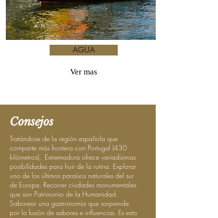
AGUA
Ver mas
Consejos
Tratándose de la región española que
comparte más frontera con Portugal (430
kilómetros), Extremadura ofrece variadísimas
posibilidades para huir de la rutina. Explorar
uno de los últimos paraísos naturales del sur
de Europa. Recorrer ciudades monumentales
que son Patrimonio de la Humanidad.
Saborear una gastronomía que sorprende
por la fusión de sabores e influencias. Es esto