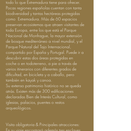
todo lo que Extremadura tiene para ofrecer.
Pocas regiones españolas cuentan con tanta
biodiversidad y tantas hectáreas protegidas
como Extremadura. Más de 60 espacios
preservan ecosistemas que atraen visitantes de
toda Europa, entre los que está el Parque
Nacional de Monfrague, la mayor extensión
de bosque mediterráneo a nivel mundial, y el
Parque Natural del Tajo Internacional,
compartido por España y Portugal. Puede ir a
descubrir estas dos áreas protegidas en
coche o en todoterreno, a pie a través de
varios itinerarios con diferentes grados de
dificultad, en bicicleta y a caballo, pero
también en kayak y canoa.
Su extenso patrimonio histórico no se queda
atrás. Existen más de 300 edificaciones
declaradas Bien de Interés Cultural, como
iglesias, palacios, puentes o restos
arqueológicos.
Visita obligatoria & Principales atracciones:
En su viaje encontrará además tres enclaves