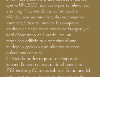
que la UNESCO reconoció por su relevancia
y su magnífico estado de conservación:
Mérida, con sus innumerables monumentos
romanos; Cáceres, uno de los conjuntos
medievales mejor preservados de Europa; y el
Real Monasterio de Guadalupe, un
magnífico edificio que combina el arte
mudéjar y gótico y que alberga valiosas
colecciones de arte.
En Mérida podrá regresar a tiempos del
Imperio Romano atravesando el puente de
792 metros y 60 arcos sobre el Guadiana (el
que mejor se conserva de aquella época) o
visitando el teatro con capacidad para seis
mil personas, donde cada verano se celebra
el festival de Teatro Clásico, uno de los más
prestigiosos de su género en Europa.
Descubra las calles empedradas de Cáceres,
fotografíe decenas de palacios, casas
señoriales e iglesias y observe las cigüeñas
volando entre torres y campanarios.
En el Monasterio de Guadalupe, localizado
en un entorno natural de gran belleza, visite