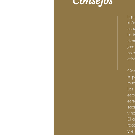
Consejos
Irg
kil
suav
La 
sien
Jard
sol
cri
Gas
A p
muc
Los
esp
est
sab
vin
El 
rod
y e