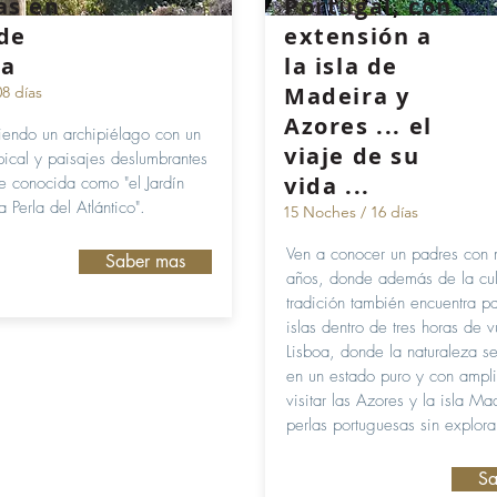
as en
Portugal, con
 de
extensión a
ra
la isla de
Madeira y
08 días
Azores ... el
iendo un archipiélago con un
viaje de su
pical y paisajes deslumbrantes
vida ...
e conocida como "el Jardín
la Perla del Atlántico".
15 Noches / 16 días
Ven a conocer un padres con
Saber mas
años, donde además de la cult
tradición también encuentra p
islas dentro de tres horas de 
Lisboa, donde la naturaleza s
en un estado puro y con amplia
visitar las Azores y la isla Ma
perlas portuguesas sin explora
Sa