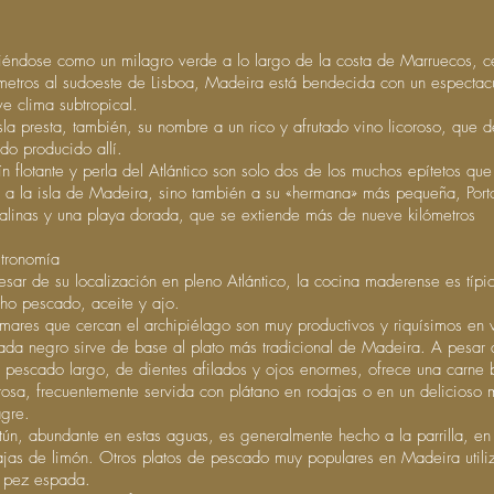
uiéndose como un milagro verde a lo largo de la costa de Marruecos, ce
ómetros al sudoeste de Lisboa, Madeira está bendecida con un espectacu
e clima subtropical.
isla presta, también, su nombre a un rico y afrutado vino licoroso, que 
do producido allí.
ín flotante y perla del Atlántico son solo dos de los muchos epítetos que
o a la isla de Madeira, sino también a su «hermana» más pequeña, Port
stalinas y una playa dorada, que se extiende más de nueve kilómetros
tronomía
esar de su localización en pleno Atlántico, la cocina maderense es típ
ho pescado, aceite y ajo.
 mares que cercan el archipiélago son muy productivos y riquísimos en 
ada negro sirve de base al plato más tradicional de Madeira. A pesar
e pescado largo, de dientes afilados y ojos enormes, ofrece una carne 
rosa, frecuentemente servida con plátano en rodajas o en un delicioso 
agre.
atún, abundante en estas aguas, es generalmente hecho a la parrilla, en 
ajas de limón. Otros platos de pescado muy populares en Madeira utili
l pez espada.