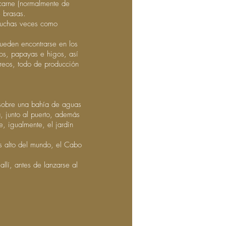
carne (normalmente de
e brasas.
 muchas veces como
pueden encontrarse en los
gos, papayas e higos, así
reos, todo de producción
 sobre una bahía de aguas
, junto al puerto, además
, igualmente, el jardín
s alto del mundo, el Cabo
llí, antes de lanzarse al