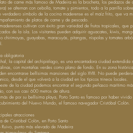
plato de carne más famoso de Madeira es la brocheta, los pedazos de 
era) se alternan con cebolla, tomate y pimientos, todo a la parrilla sobr
o verdadero símbolo de la cocina maderense es el maíz frito, que va
mpañamiento de platos de carne y de pescado.
 maderenses cultivan con éxito gran variedad de frutos tropicales, que 
cados de la isla. Los visitantes pueden adquirir aguacates, kiwis, man
o chirimoyas, guayabas, maracuyás, pitangas, níspolas y tomates arbó
l.
ta obligatoria
chal, la capital del archipiélago, es una encantadora ciudad extendida
stalinas, con montañas verdes como plano de fondo. En su zona histórica
den encontrarse bellísimas mansiones del siglo XVIII. No puede perderse
nico, desde el que volverá a la ciudad en los típicos trineos locales.
oeste de la ciudad podemos encontrar el segundo peñasco marítimo má
ão, con sus casi 600 metros de altura.
más de por su bellísima playa, Porto Santo es famoso por haber vivido a
cubrimiento del Nuevo Mundo, el famoso navegador Cristóbal Colón.
cipales atracciones
a de Cristóbal Colón, en Porto Santo
o Ruivo, punto más elevado de Madeira
as triangulares de Santana