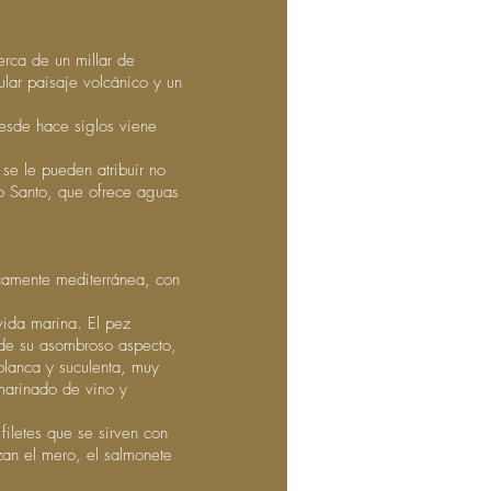
rca de un millar de
lar paisaje volcánico y un
desde hace siglos viene
 se le pueden atribuir no
o Santo, que ofrece aguas
icamente mediterránea, con
vida marina. El pez
 de su asombroso aspecto,
blanca y suculenta, muy
marinado de vino y
filetes que se sirven con
zan el mero, el salmonete