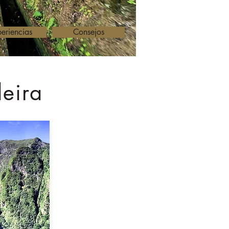
eriencias
Consejos
eira