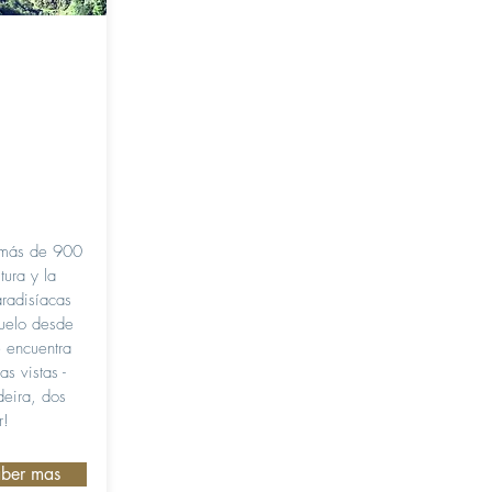
 más de 900
ura y la
aradisíacas
vuelo desde
e encuentra
s vistas -
deira, dos
r!
ber mas