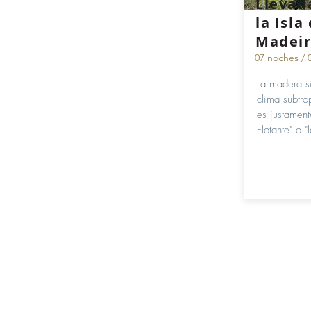
Llevad
la Isla
Madei
07 noches / 
La madera s
clima subtro
es justament
Flotante" o "