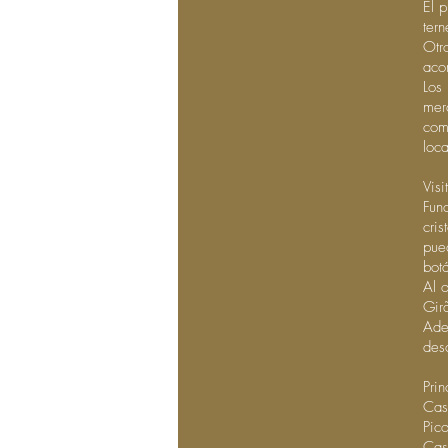
El 
tern
Otr
aco
Los
mer
com
loca
Visi
Fun
cri
pue
botá
Al 
Gir
Ade
des
Prin
Cas
Pic
Cas