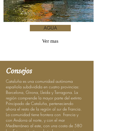
AGUA
Ver mas
Consejos
Cataluña es una comunidad autónoma
española subdividida en cuatro provincias:
Barcelona, Girona, Lleida y Tarragona. La
región comprende la mayor parte del extinto
Principado de Cataluña, perteneciendo
ahora el resto de la región al sur de Francia.
La comunidad tiene frontera con Francia y
con Andorra al norte, y con el mar
Mediterráneo al este, con una costa de 580