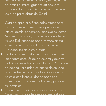
km. Esta región tiene de todo y es muy rica en
bellezas naturales, grandes artistas, alta
gastronomía. Es también la región que tiene
las principales obras de Gaudí.
Visita obligatoria & Principales atracciones:
Cataluña tiene además otros puntos de
interés, desde monasterios medievales, como
Montserrat y Poblet, hasta el moderno Teatro-
Museo Dalí, fundado por el famoso artista
surrealista en su ciudad natal, Figueras.
No debe irse sin antes visitar:
Lleida: es la segunda ciudad catalana más
importante después de Barcelona y delante
de Girona y de Tarragona. Está a 158 km de
Barcelona. La ciudad es puerta de entrada
para las bellas montañas localizadas en la
frontera con Francia, donde podemos
disfrutar de los parques naturales y paisajes
exuberantes.
Girona: es una ciudad cortada por el río
Onyar, de un lado la ciudad vieja, del otro
una ciudad moderna. En el lado antiguo,
callejuelas estrechas y encantadoras para