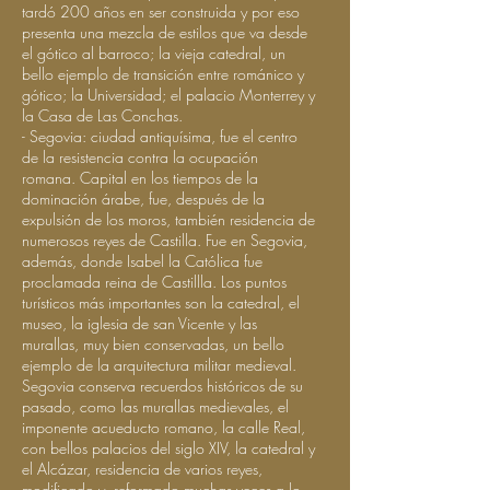
tardó 200 años en ser construida y por eso
presenta una mezcla de estilos que va desde
el gótico al barroco; la vieja catedral, un
bello ejemplo de transición entre románico y
gótico; la Universidad; el palacio Monterrey y
la Casa de Las Conchas.
- Segovia: ciudad antiquísima, fue el centro
de la resistencia contra la ocupación
romana. Capital en los tiempos de la
dominación árabe, fue, después de la
expulsión de los moros, también residencia de
numerosos reyes de Castilla. Fue en Segovia,
además, donde Isabel la Católica fue
proclamada reina de Castillla. Los puntos
turísticos más importantes son la catedral, el
museo, la iglesia de san Vicente y las
murallas, muy bien conservadas, un bello
ejemplo de la arquitectura militar medieval.
Segovia conserva recuerdos históricos de su
pasado, como las murallas medievales, el
imponente acueducto romano, la calle Real,
con bellos palacios del siglo XIV, la catedral y
el Alcázar, residencia de varios reyes,
modificado y reformado muchas veces a lo