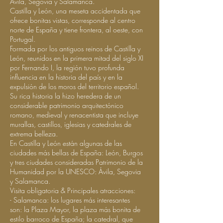
Ávila, Segovia y Salamanca.
Castilla y León, una meseta accidentada que
ofrece bonitas vistas, corresponde al centro
norte de España y tiene frontera, al oeste, con
Portugal.
Formada por los antiguos reinos de Castilla y
León, reunidos en la primera mitad del siglo XI
por Fernando I, la región tuvo profunda
influencia en la historia del país y en la
expulsión de los moros del territorio español.
Su rica historia la hizo heredera de un
considerable patrimonio arquitectónico
romano, medieval y renacentista que incluye
murallas, castillos, iglesias y catedrales de
extrema belleza.
En Castilla y León están algunas de las
ciudades más bellas de España: León, Burgos
y tres ciudades consideradas Patrimonio de la
Humanidad por la UNESCO: Ávila, Segovia
y Salamanca.
Visita obligatoria & Principales atracciones:
- Salamanca: los lugares más interesantes
son: la Plaza Mayor, la plaza más bonita de
estilo barroco de España; la catedral, que