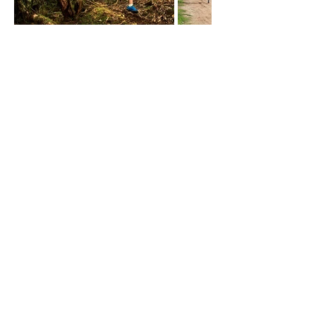
Assine e esteja sempre
actualizado
Assine
Rua das Azenhas nº 26 A
2730-270
Barcarena
Lisboa - Portugal
Tel:
+351 219 263 381
(custo de chamada para
a rede fixa nacional )
info@youniquetailortours.com