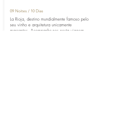
09 Noites / 10 Dias
La Rioja, destino mundialmente famoso pelo
seu vinho e arquitetura unicamente
marcantes. Acompanhe-nos nesta viagem
inesquecível!
Saber mais
Assine e esteja sempre
actualizado
Assine