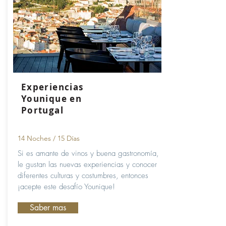
Experiencias
Younique en
Portugal
14 Noches / 15 Días
Si es amante de vinos y buena gastronomía,
le gustan las nuevas experiencias y conocer
diferentes culturas y costumbres, entonces
¡acepte este desafío Younique!
Saber mas