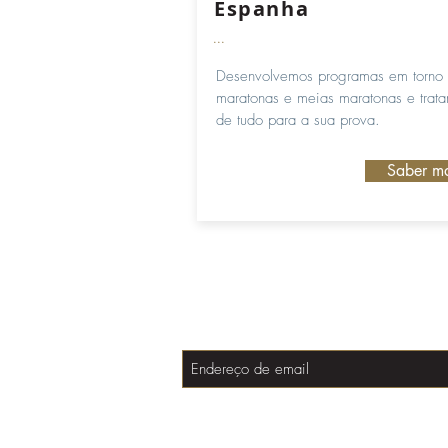
Espanha
...
Desenvolvemos programas em torno
maratonas e meias maratonas e trat
de tudo para a sua prova.
Saber ma
Assine e esteja semp