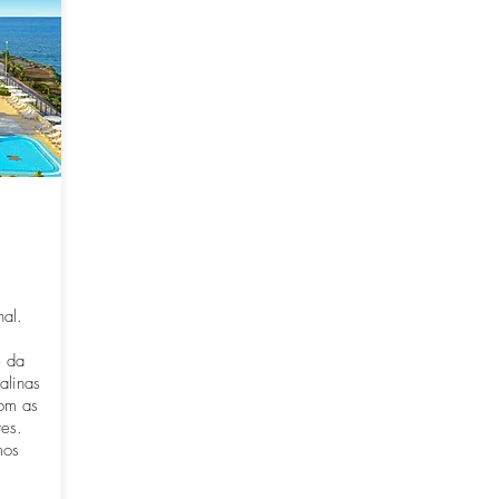
nal.
e da
alinas
com as
tes.
mos