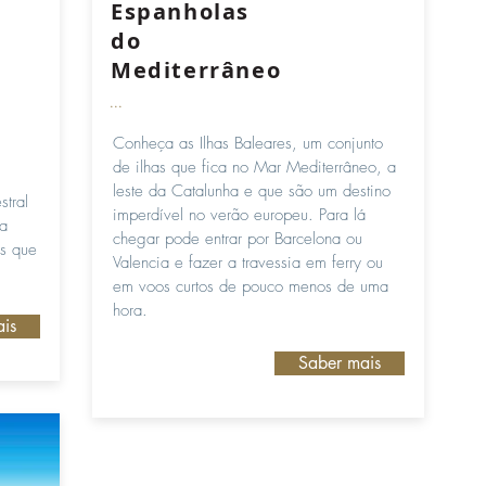
Espanholas
do
Mediterrâneo
...
Conheça as Ilhas Baleares, um conjunto
de ilhas que fica no Mar Mediterrâneo, a
leste da Catalunha e que são um destino
tral
imperdível no verão europeu. Para lá
na
chegar pode entrar por Barcelona ou
os que
Valencia e fazer a travessia em ferry ou
em voos curtos de pouco menos de uma
hora.
is
Saber mais