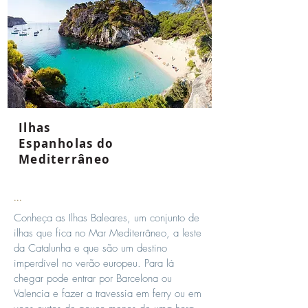
Ilhas
Espanholas do
Mediterrâneo
...
Conheça as Ilhas Baleares, um conjunto de
ilhas que fica no Mar Mediterrâneo, a leste
da Catalunha e que são um destino
imperdível no verão europeu. Para lá
chegar pode entrar por Barcelona ou
Valencia e fazer a travessia em ferry ou em