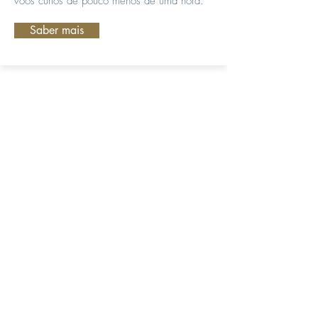
voos curtos de pouco menos de uma hora.
Saber mais
Assine e esteja sempre
actualizado
Assine
Rua das Azenhas nº 26 A
2730-270
Barcarena
Lisboa - Portugal
Tel:
+351 219 263 381
(custo de chamada para