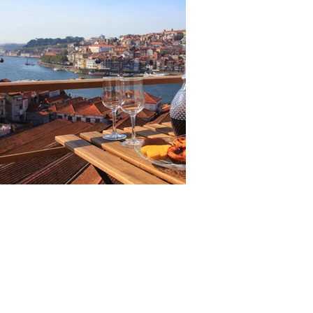
26 A
381
(custo de chamada para a rede fixa nacional )
rtours.com