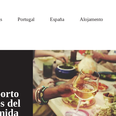
s
Portugal
España
Alojamento
orto
s del
omida