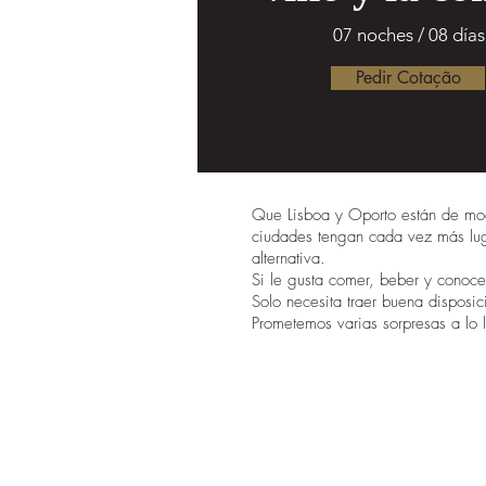
07 noches / 08 días
Pedir Cotação
Que Lisboa y Oporto están de mo
ciudades tengan cada vez más luga
alternativa.
Si le gusta comer, beber y conoce
Solo necesita traer buena disposi
Prometemos varias sorpresas a lo l