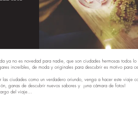
da ya no es novedad para nadie, que son ciudades hermosas todos l
res increíbles, de moda y originales para descubrir es motivo para cel
r las ciudades como un verdadero oriundo, venga a hacer este viaje c
ción, ganas de descubrir nuevos sabores y ¡una cámara de fotos!
argo del viaje...