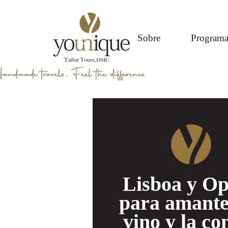
Sobre
Programa
Lisboa y Op
para amante
vino y la c