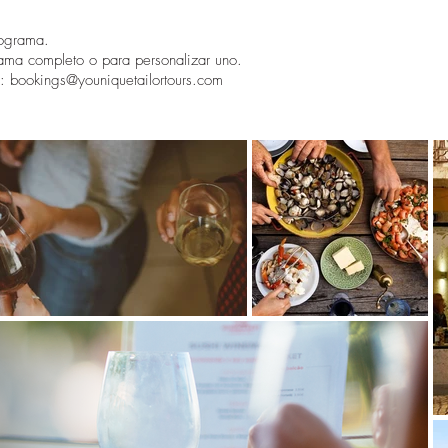
rograma.
rama completo o para personalizar uno.
n:
bookings@youniquetailortours.com