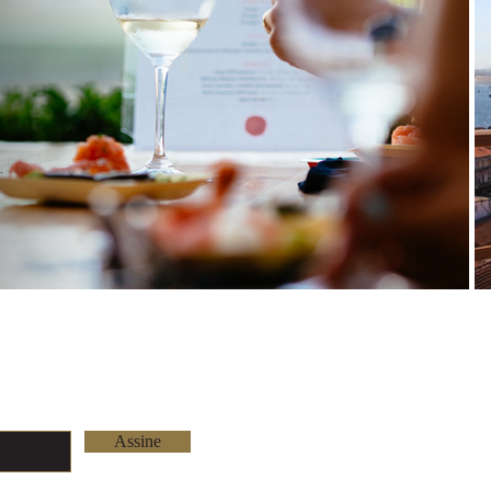
re actualizado
Rua das Azenhas nº 
2730-270 Barcarena
Lisboa - Portugal
Assine
Tel: +351 219 263 
info@youniquetailo