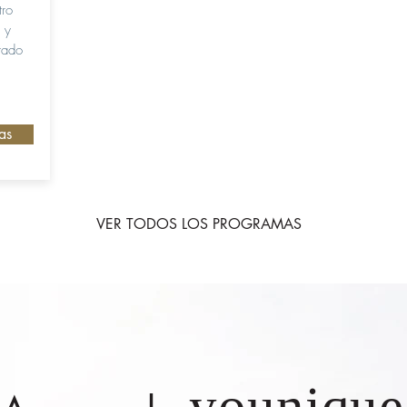
tro
 y
orado
as
VER TODOS LOS PROGRAMAS
younique