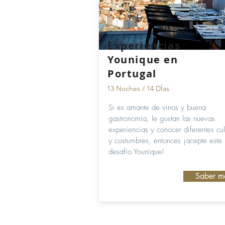
Experiencias
Younique en
Portugal
13 Noches / 14 DÍas
Si es amante de vinos y buena
gastronomía, le gustan las nuevas
experiencias y conocer diferentes cul
y costumbres, entonces ¡acepte este
desafío Younique!
Saber m