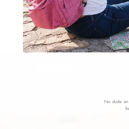
No dude en 
l