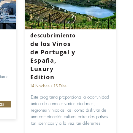
El
descubrimiento
de los Vinos
de Portugal y
España,
Luxury
Edition
turas
14 Noches / 15 Días
Este programa proporciona la oportunidad
única de conocer varias ciudades,
as
regiones vinícolas, así como disfrutar de
una combinación cultural entre dos países
tan idénticos y a la vez tan diferentes.