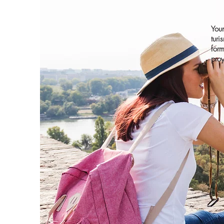
Youn
turi
for
pro